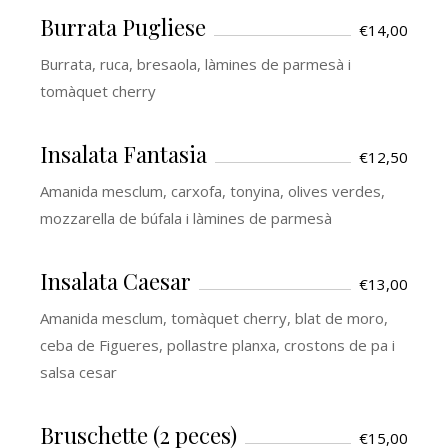
Burrata Pugliese
€14,00
Burrata, ruca, bresaola, làmines de parmesà i
tomàquet cherry
Insalata Fantasia
€12,50
Amanida mesclum, carxofa, tonyina, olives verdes,
mozzarella de búfala i làmines de parmesà
Insalata Caesar
€13,00
Amanida mesclum, tomàquet cherry, blat de moro,
ceba de Figueres, pollastre planxa, crostons de pa i
salsa cesar
Bruschette (2 peces)
€15,00