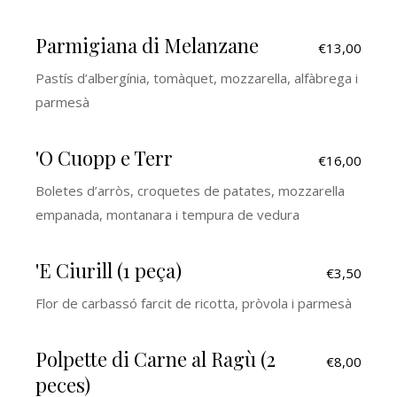
Parmigiana di Melanzane
€13,00
Pastís d’albergínia, tomàquet, mozzarella, alfàbrega i
parmesà
'O Cuopp e Terr
€16,00
Boletes d’arròs, croquetes de patates, mozzarella
empanada, montanara i tempura de vedura
'E Ciurill (1 peça)
€3,50
Flor de carbassó farcit de ricotta, pròvola i parmesà
Polpette di Carne al Ragù (2
€8,00
peces)