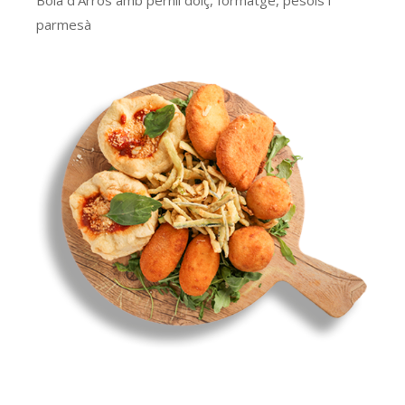
Bola d’Arròs amb pernil dolç, formatge, pèsols i
parmesà