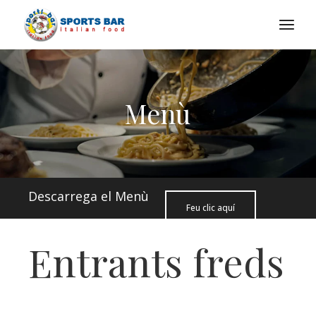
Menù
Descarrega el Menù
Feu clic aquí
Entrants freds